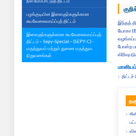
நில மேம்பாட்டுத் திட்டம்
குறி
பழங்குடியின இளைஞர்களுக்கான
சுயவேலைவாய்ப்புத் திட்டம்
இந்தத் த
யோகா (B
இளைஞர்களுக்கான சுயவேலைவாய்ப்புத்
வழங்கப்ப
திட்டம் – Sepy-Special – (SEPY-C) -
போன்ற பா
மருத்துவம் மற்றும் துணை மருத்துவ
விரிவுபட
நிறுவனங்கள்
மானியம
திட்டச
தக
கி
பட்
விண