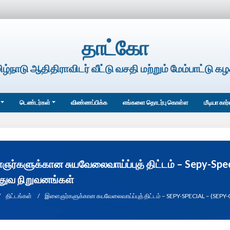
தாட்கோ
ிழ்நாடு ஆதிதிராவிடர் வீட்டு வசதி மற்றும் மேம்பாட்டு கழ
டெண்டர்கள்
விண்ணப்பிக்க
எங்களை தொடர்பு கொள்ள
மீடியா கார
ர்களுக்கான சுயவேலைவாய்ப்புத் திட்டம் – Sepy-Speci
்துவ நிறுவனங்கள்
திட்டங்கள்
இளைஞர்களுக்கான சுயவேலைவாய்ப்புத் திட்டம் – SEPY-SPECIAL – (SEPY-C)