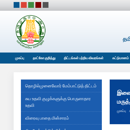
தம
முகப்பு
தாட்கோ குறித்து
திட்டங்கள் பற்றிய விவரங்கள்
கட்டுமானம்
தொழில்முனைவோர் மேம்பாட்டுத் திட்டம்
இளைஞ
சுய உதவி குழுக்களுக்கு பொருளாதார
மருத
உதவி
முகப்பு
விரைவு பாதை மின்சாரம்