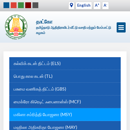
+
-
English
A
A
தாட்கோ
தமிழ்நாடு ஆதிதிராவிடர் வீட்டு வசதி மற்றும் மேம்பாட்டு
கழகம்
கல்விக் கடன் திட்டம் (ELS)
பொது கால கடன் (TL)
பசுமை வணிகத் திட்டம் (GBS)
மைக்ரோ கிரெடிட் ஃபைனான்ஸ் (MCF)
மகிளா சம்ரித்தி யோஜனா (MSY)
மஹிலா அதிகரிதா யோஜனா (MAY)