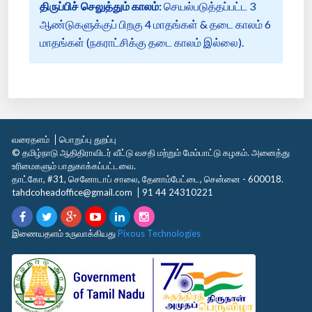
திருப்பிச் செலுத்தும் காலம்:
செயல்படுத்தப்பட்ட 3
ஆண்டுகளுக்குப் பிறகு 4 மாதங்கள் & தடை காலம் 6
மாதங்கள் (நகராட்சிக்கு தடை காலம் இல்லை).
வரைதளம்
பொறுப்பு துறப்பு
© தமிழ்நாடு ஆதிதிராவிடர் வீட்டு வசதி மற்றும் மேம்பாட்டு கழகம். அனைத்து
உரிமைகளும் பாதுகாக்கப்பட்டவை.
தாட்கோ, #31, செனோடாப் சாலை, தேனாம்பேட்டை, சென்னை - 600018.
tahdcoheadoffice@gmail.com
91 44 24310221
இணையதளம் உருவாக்கியது
Pixous Technologies